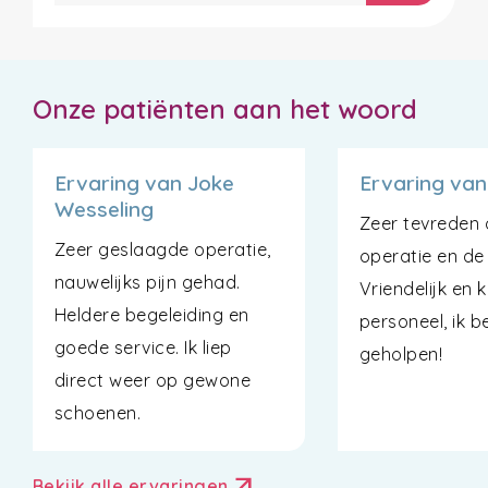
Onze patiënten aan het woord
Ervaring van Joke
Ervaring van
Wesseling
Zeer tevreden 
Zeer geslaagde operatie,
operatie en de
nauwelijks pijn gehad.
Vriendelijk en 
Heldere begeleiding en
personeel, ik 
goede service. Ik liep
geholpen!
direct weer op gewone
schoenen.
arrow_outward
Bekijk alle ervaringen