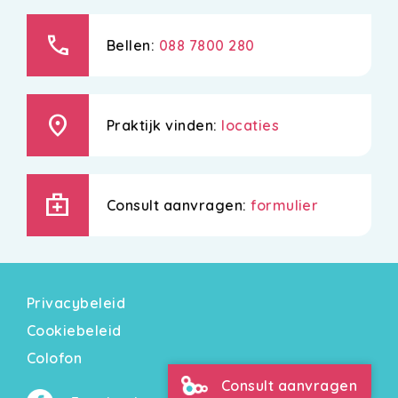
call
Bellen:
088 7800 280
location_on
Praktijk vinden:
locaties
medical_services
Consult aanvragen:
formulier
Privacybeleid
Cookiebeleid
Colofon
Consult aanvragen