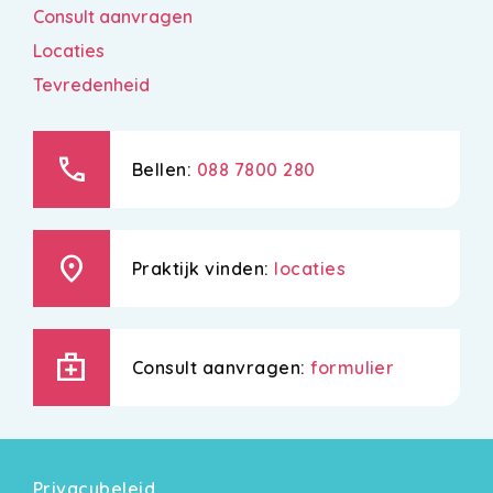
Consult aanvragen
Locaties
Tevredenheid
call
Bellen:
088 7800 280
location_on
Praktijk vinden:
locaties
medical_services
Consult aanvragen:
formulier
Privacybeleid