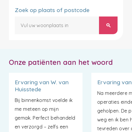
Zoek op plaats of postcode
search
Onze patiënten aan het woord
Ervaring van W. van
Ervaring van
Huisstede
Na meerdere m
Bij binnenkomst voelde ik
operaties einde
me meteen op mijn
geholpen. De pi
gemak. Perfect behandeld
weg en ik ben 
en verzorgd – zelfs een
tevreden over 